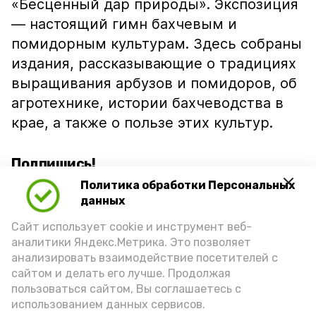
«Бесценный дар природы». Экспозиция
— настоящий гимн бахчевым и
помидорным культурам. Здесь собраны
издания, рассказывающие о традициях
выращивания арбузов и помидоров, об
агротехнике, истории бахчеводства в
крае, а также о пользе этих культур.
Подпишись!
Политика обработки Персональных
данных
Сайт использует cookie и инструмент веб-
аналитики Яндекс.Метрика. Это позволяет
анализировать взаимодействие посетителей с
А24 в MAX
А24 в Вконтакте
А2
сайтом и делать его лучше. Продолжая
пользоваться сайтом, Вы соглашаетесь с
использованием данных сервисов.