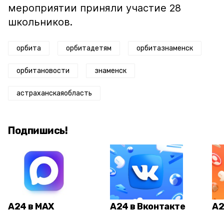
мероприятии приняли участие 28
школьников.
орбита
орбитадетям
орбитазнаменск
орбитановости
знаменск
астраханскаяобласть
Подпишись!
А24 в MAX
А24 в Вконтакте
А2