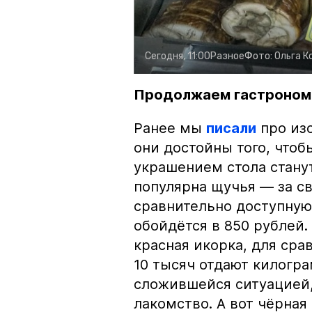
Сегодня, 11:00
Разное
Фото:
Ольга К
Продолжаем гастроном
Ранее мы
писали
про изо
они достойны того, чтоб
украшением стола стану
популярна щучья — за с
сравнительно доступную 
обойдётся в 850 рублей.
красная икорка, для срав
10 тысяч отдают килогр
сложившейся ситуацией, 
лакомство. А вот чёрная