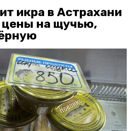
ит икра в Астрахани
: цены на щучью,
чёрную