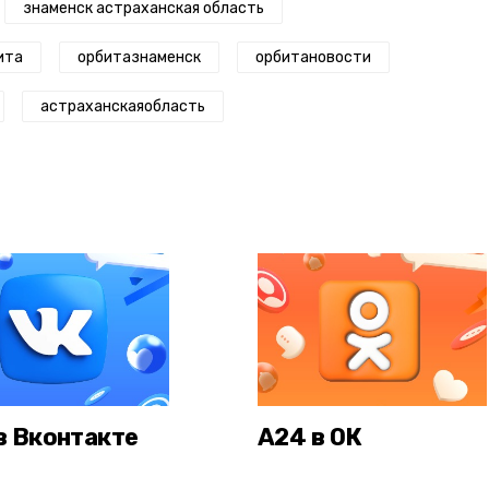
знаменск астраханская область
ита
орбитазнаменск
орбитановости
астраханскаяобласть
в Вконтакте
А24 в ОК