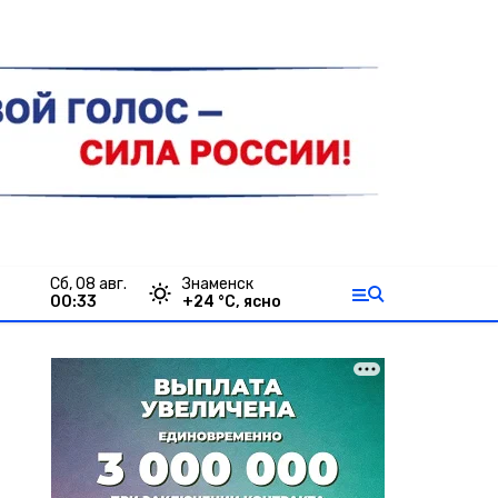
сб, 08 авг.
Знаменск
00:33
+
24
°С,
ясно