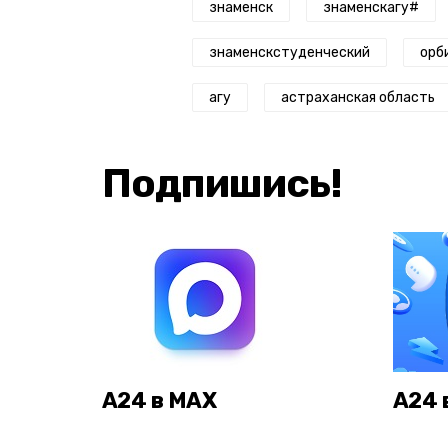
знаменск
знаменскагу#
знаменскстуденческий
орб
агу
астраханская область
Подпишись!
А24 в MAX
А24 