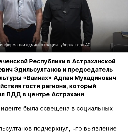
 информации администрации губернатора АО
еченской Республики в Астраханской
евич Эдильсултанов и председатель
льтуры «Вайнах» Адлан Мухадинович
йствия гостя региона, который
л ПДД в центре Астрахани
иденте была освещена в социальных
ьсултанов подчеркнул, что выявление