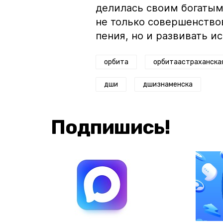
делилась своим богатым
не только совершенство
пения, но и развивать и
орбита
орбитаастраханска
дши
дшизнаменска
Подпишись!