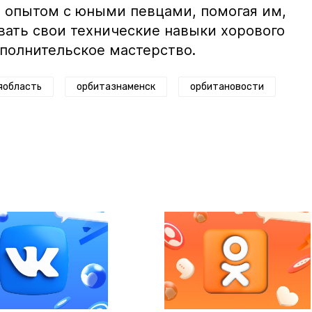
 опытом с юными певцами, помогая им,
вать свои технические навыки хорового
сполнительское мастерство.
яобласть
орбитазнаменск
орбитановости