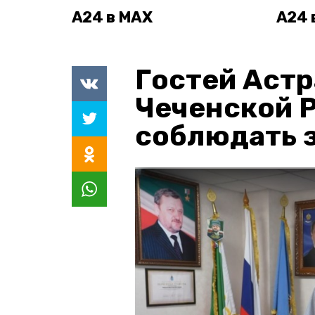
А24 в MAX
А24 
Гостей Астр
Чеченской 
соблюдать з