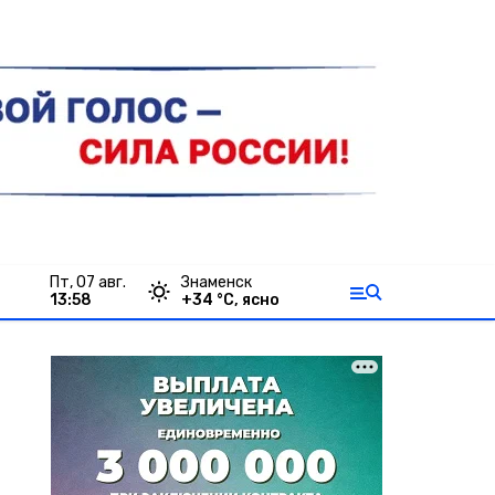
пт, 07 авг.
Знаменск
13:58
+
34
°С,
ясно