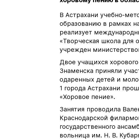
хоровому пению в обла
В Астрахани учебно-мет
образованию в рамках н
реализует международн
«Творческая школа для 
учрежден министерством
Двое учащихся хорового
Знаменска приняли учас
одаренных детей и мол
1 города Астрахани про
«Хоровое пение».
Занятия проводила Вале
Краснодарской филармон
государственного ансамб
вольница им. Н. В. Куба