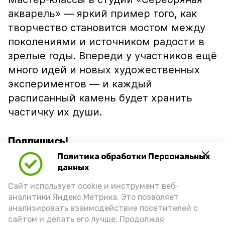
акварель» — яркий пример того, как
творчество становится мостом между
поколениями и источником радости в
зрелые годы. Впереди у участников ещё
много идей и новых художественных
экспериментов — и каждый
расписанный камень будет хранить
частичку их души.
Подпишись!
Политика обработки Персональных
данных
Сайт использует cookie и инструмент веб-
аналитики Яндекс.Метрика. Это позволяет
анализировать взаимодействие посетителей с
А24 в MAX
А24 в Вконтакте
А2
сайтом и делать его лучше. Продолжая