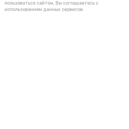
пользоваться сайтом, Вы соглашаетесь с
использованием данных сервисов.
В Ахтубинском районе три
женщины подозреваются в даче
ложных показаний в суде
Вчера, 17:07
Происшествия
Фото:
Орбита