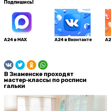
Подпишись!
А24 в MAX
А24 в Вконтакте
А2
В Знаменске проходят
мастер‑классы по росписи
гальки