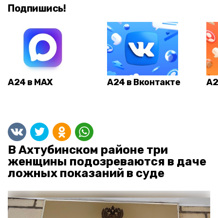
Подпишись!
А24 в MAX
А24 в Вконтакте
А2
В Ахтубинском районе три
женщины подозреваются в даче
ложных показаний в суде