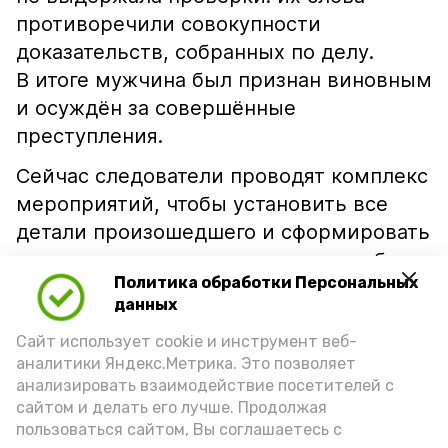
противоречили совокупности
доказательств, собранных по делу.
В итоге мужчина был признан виновным
и осуждён за совершённые
преступления.
Сейчас следователи проводят комплекс
мероприятий, чтобы установить все
детали произошедшего и сформировать
полноценную доказательственную базу
Политика обработки Персональных
по новым уголовным делам.
данных
Правоохранители напоминают: дача
Сайт использует cookie и инструмент веб-
заведомо ложных показаний не только
аналитики Яндекс.Метрика. Это позволяет
мешает отправлению правосудия,
анализировать взаимодействие посетителей с
но и влечёт серьёзную уголовную
сайтом и делать его лучше. Продолжая
ответственность.
пользоваться сайтом, Вы соглашаетесь с