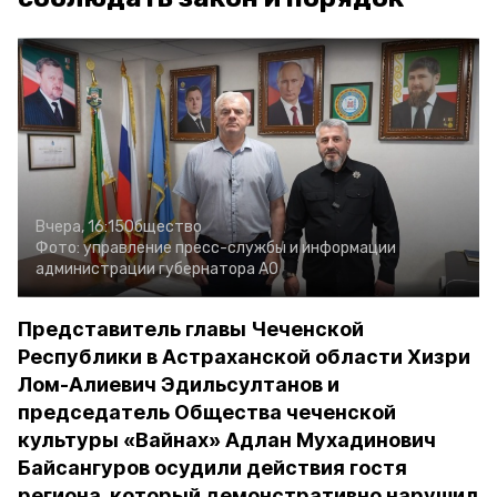
Вчера, 16:15
Общество
Фото:
управление пресс-службы и информации
администрации губернатора АО
Представитель главы Чеченской
Республики в Астраханской области Хизри
Лом-Алиевич Эдильсултанов и
председатель Общества чеченской
культуры «Вайнах» Адлан Мухадинович
Байсангуров осудили действия гостя
региона, который демонстративно нарушил