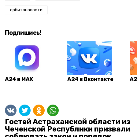
орбитановости
Подпишись!
А24 в MAX
А24 в Вконтакте
А2
Гостей Астраханской области из
Чеченской Республики призвали
соблюдать закон и порядок