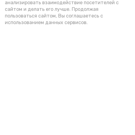
анализировать взаимодействие посетителей с
сайтом и делать его лучше. Продолжая
пользоваться сайтом, Вы соглашаетесь с
использованием данных сервисов.
Фото: Ольга Корженко Астрахань 24
Как объяснили продавцы, воблу берут
охотно: уж больно хороша на вкус. К
тому же её удобно транспортировать,
она долго не портится. А это
немаловажно: рыбка, особенно с такими
бодрыми «аффирмациями», станет