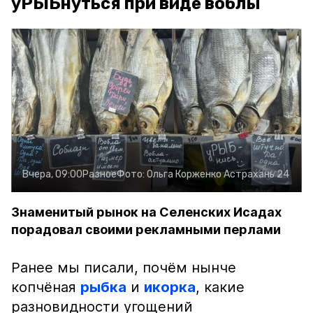
уРЫБнуться при виде воблы
Вчера, 09:00
Разное
Фото:
Ольга Корженко
Астрахань 24
Знаменитый рынок на Селенских Исадах
порадовал своими рекламными перлами
Ранее мы писали, почём нынче
копчёная
рыбка
и
икорка
, какие
разновидности угощений