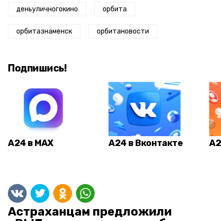
деньуличногокино
орбита
орбитазнаменск
орбитановости
Подпишись!
А24 в MAX
А24 в Вконтакте
А2
Астраханцам предложили