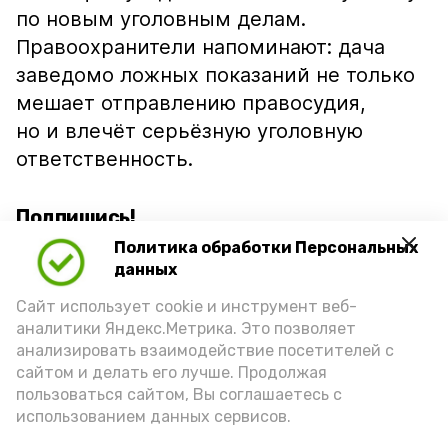
по новым уголовным делам.
Правоохранители напоминают: дача
заведомо ложных показаний не только
мешает отправлению правосудия,
но и влечёт серьёзную уголовную
ответственность.
Подпишись!
Политика обработки Персональных
данных
Сайт использует cookie и инструмент веб-
аналитики Яндекс.Метрика. Это позволяет
анализировать взаимодействие посетителей с
А24 в MAX
А24 в Вконтакте
А2
сайтом и делать его лучше. Продолжая
пользоваться сайтом, Вы соглашаетесь с
использованием данных сервисов.