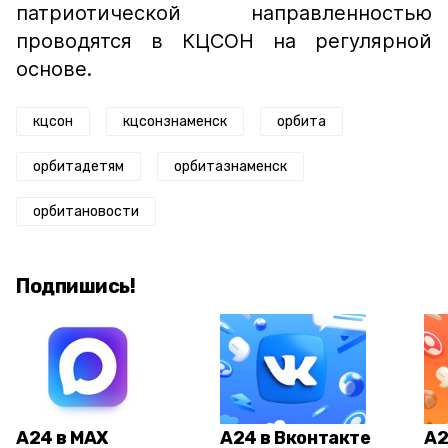
патриотической направленностью
проводятся в КЦСОН на регулярной
основе.
кцсон
кцсонзнаменск
орбита
орбитадетям
орбитазнаменск
орбитановости
Подпишись!
А24 в MAX
А24 в Вконтакте
А2