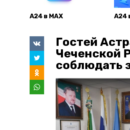
А24 в MAX
А24 
Гостей Астр
Чеченской 
соблюдать з