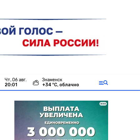
чт, 06 авг.
Знаменск
20:01
+
34
°С,
облачно