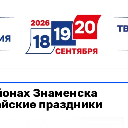
йонах Знаменска
айские праздники