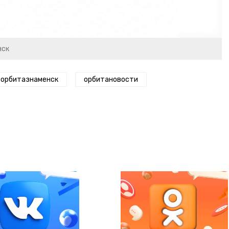
нск
орбитазнаменск
орбитановости