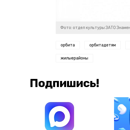
Фото: отдел культуры ЗАТО Знаме
орбита
орбитадетям
жилыерайоны
Подпишись!