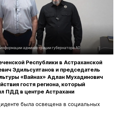
 информации администрации губернатора АО
еченской Республики в Астраханской
евич Эдильсултанов и председатель
льтуры «Вайнах» Адлан Мухадинович
йствия гостя региона, который
л ПДД в центре Астрахани
иденте была освещена в социальных