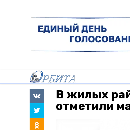
В жилых ра
отметили м