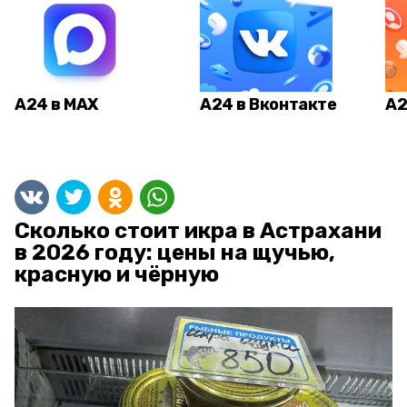
А24 в MAX
А24 в Вконтакте
А2
Сколько стоит икра в Астрахани
в 2026 году: цены на щучью,
красную и чёрную