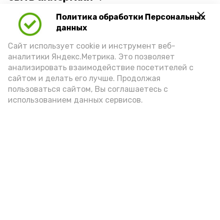
Политика обработки Персональных
Для взрослого человека безопасной
данных
порцией икры считается 30-50 граммов
(2-3 ложки). При этом следует обратить
Сайт использует cookie и инструмент веб-
аналитики Яндекс.Метрика. Это позволяет
внимание на хлеб, с которым она
анализировать взаимодействие посетителей с
подаётся: лучше выбирать
сайтом и делать его лучше. Продолжая
цельнозерновой, с мукой грубого
пользоваться сайтом, Вы соглашаетесь с
использованием данных сервисов.
помола. Есть икру следует в первой
половине дня. Кстати, полезнее для
здоровья сопроводить такой бутерброд
сочными овощами, свежей зеленью и
отварным яйцом.