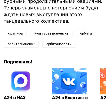
бурными продолжительными овациями.
Теперь знаменцы с нетерпением будут
ждать новых выступлений этого
танцевального коллектива.
культура
культуравзнаменске
орбита
орбитазнаменск
орбитановости
Подпишись!
А24 в MAX
А24 в Вконтакте
А2