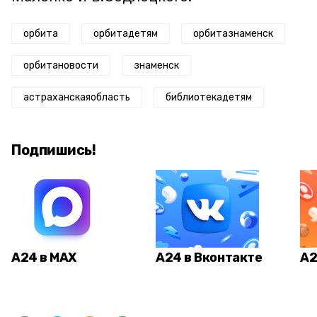
орбита
орбитадетям
орбитазнаменск
орбитановости
знаменск
астраханскаяобласть
библиотекадетям
Подпишись!
А24 в MAX
А24 в Вконтакте
А2