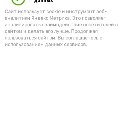
данных
Сайт использует cookie и инструмент веб-
аналитики Яндекс.Метрика. Это позволяет
анализировать взаимодействие посетителей с
сайтом и делать его лучше. Продолжая
пользоваться сайтом, Вы соглашаетесь с
использованием данных сервисов.
Фото: Ольга Корженко Астрахань 24
Как объяснили продавцы, воблу берут
охотно: уж больно хороша на вкус. К
тому же её удобно транспортировать,
она долго не портится. А это