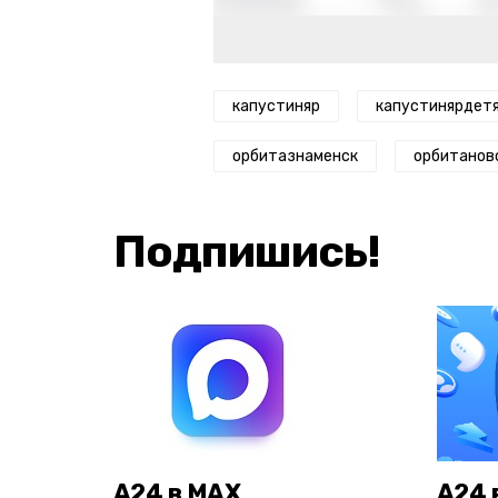
капустиняр
капустинярдет
орбитазнаменск
орбитанов
Подпишись!
А24 в MAX
А24 