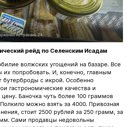
орженко
Астрахань 24
ический рейд по Селенским Исадам
билие волжских угощений на базаре. Все
ы их попробовать. И, конечно, главным
т бутерброды с икрой. Особенно
вои гастрономические качества и
цену. Баночка чуть более 100 граммов
 Полкило можно взять за 4000. Привозная
нения, стоит 2500 рублей за 250 грамм, за
амм. Сами продавцы недовольны