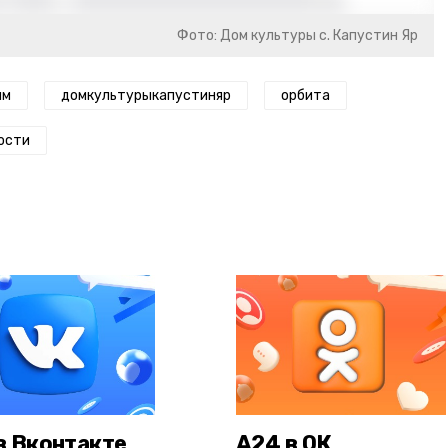
Фото: Дом культуры с. Капустин Яр
ям
домкультурыкапустиняр
орбита
ости
в Вконтакте
А24 в ОК