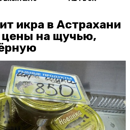
ит икра в Астрахани
: цены на щучью,
чёрную