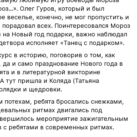
 самую любимую игру Воеводы Мороза
з...». Олег Гуров, который и был
 веселье, конечно, не мог пропустить и
порадовал всех. Поинтересовался Мороз
и на Новый год подарки, важно наблюдал
детвора исполняет «Танец с подарком».
урс в историю, поговорив о том, как
 да и само празднование Нового года в
ята и в литературной викторине
А тут пришла и Коляда (Татьяна
колядки и щедровки.
 потехам, ребята бросались снежками,
нцевальных ритмах двигались под
авершилось мероприятие зажигательным
в с ребятами в современных ритмах.