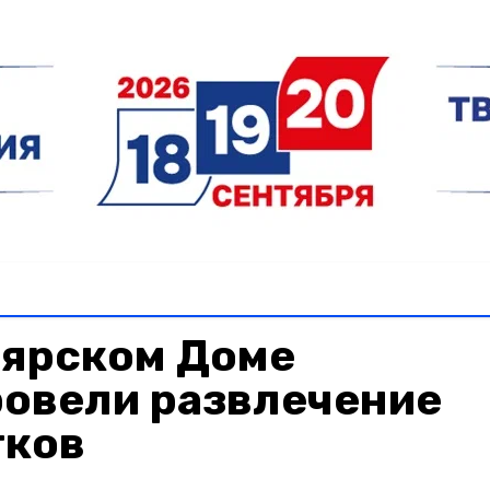
оярском Доме
ровели развлечение
тков