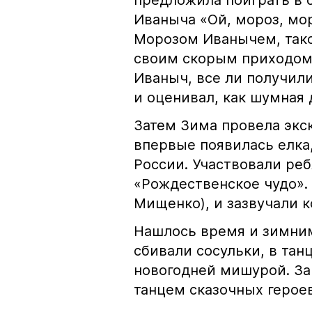
предложила поиграть в
Иваныча «Ой, мороз, моро
Морозом Иванычем, такое
своим скорым приходом 
Иваныч, все ли получил
и оценивал, как шумная 
Затем Зима провела экск
впервые появилась елка,
России. Участвовали реб
«Рождественское чудо». 
Мищенко), и зазвучали 
Нашлось время и зимним
сбивали сосульки, в та
новогодней мишурой. З
танцем сказочных герое