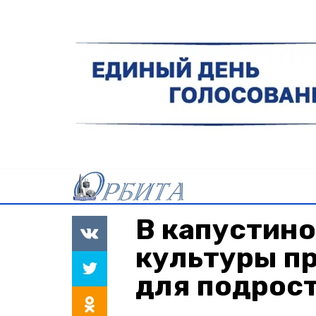
В капустин
культуры п
для подрос