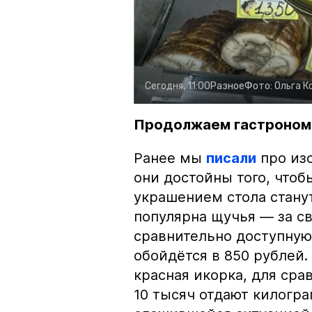
Сегодня, 11:00
Разное
Фото:
Ольга К
Продолжаем гастроном
Ранее мы
писали
про изо
они достойны того, чтоб
украшением стола стану
популярна щучья — за с
сравнительно доступную 
обойдётся в 850 рублей.
красная икорка, для срав
10 тысяч отдают килогр