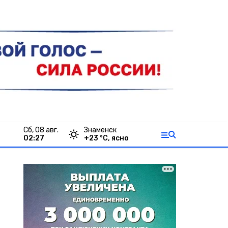
сб, 08 авг.
Знаменск
02:27
+
23
°С,
ясно