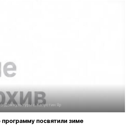
о:
Дом культуры с. Капустин Яр
 программу посвятили зиме