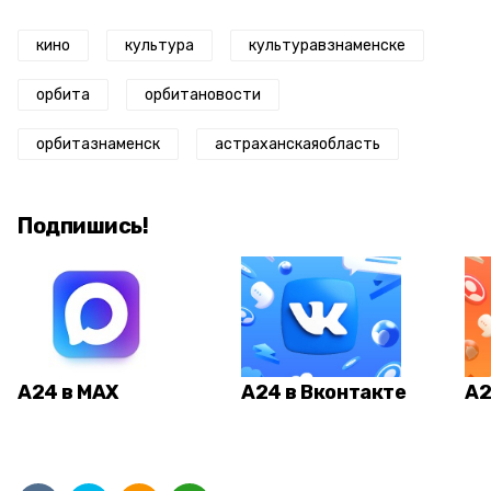
кино
культура
культуравзнаменске
орбита
орбитановости
орбитазнаменск
астраханскаяобласть
Подпишись!
А24 в MAX
А24 в Вконтакте
А2