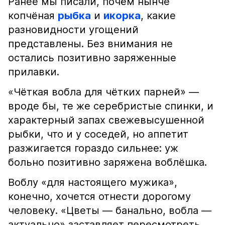
Ранее мы писали, почём нынче
копчёная
рыбка
и
икорка
, какие
разновидности угощений
представлены. Без внимания не
остались позитивно заряженные
прилавки.
«Чёткая вобла для чётких парней» —
вроде бы, те же серебристые спинки, и
характерный запах свежевысушенной
рыбки, что и у соседей, но аппетит
разжигается гораздо сильнее: уж
больно позитивно заряжена воблёшка.
Воблу «для настоящего мужика»,
конечно, хочется отнести дорогому
человеку. «Цветы — банально, вобла —
актуально» заставляет пересмотреть