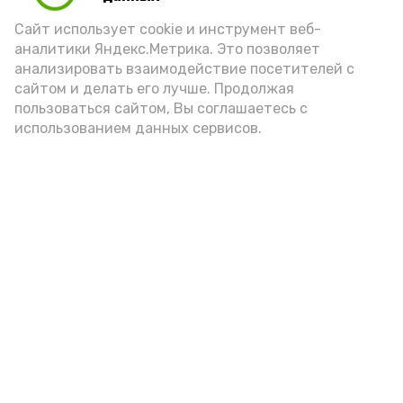
Сайт использует cookie и инструмент веб-
аналитики Яндекс.Метрика. Это позволяет
анализировать взаимодействие посетителей с
сайтом и делать его лучше. Продолжая
пользоваться сайтом, Вы соглашаетесь с
использованием данных сервисов.
Фото: Ольга Корженко Астрахань 24
Как объяснили продавцы, воблу берут
охотно: уж больно хороша на вкус. К
тому же её удобно транспортировать,
она долго не портится. А это