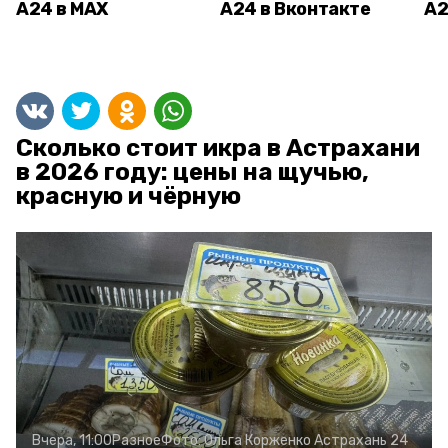
А24 в MAX
А24 в Вконтакте
А2
Сколько стоит икра в Астрахани
в 2026 году: цены на щучью,
красную и чёрную
Вчера, 11:00
Разное
Фото:
Ольга Корженко
Астрахань 24