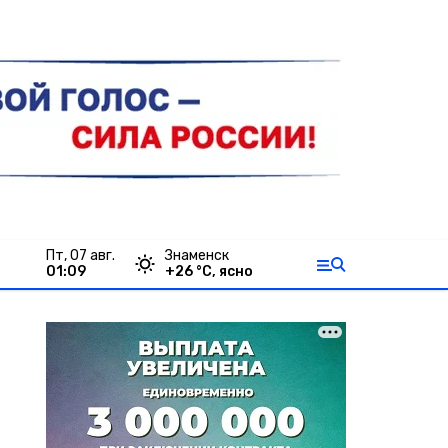
пт, 07 авг.
Знаменск
01:09
+
26
°С,
ясно