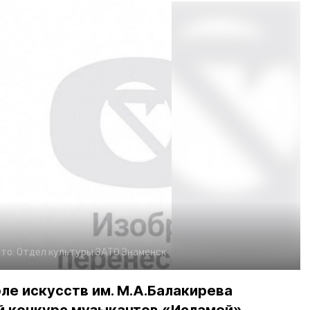
то:
Отдел культуры ЗАТО Знаменск
ле искусств им. М.А.Балакирева