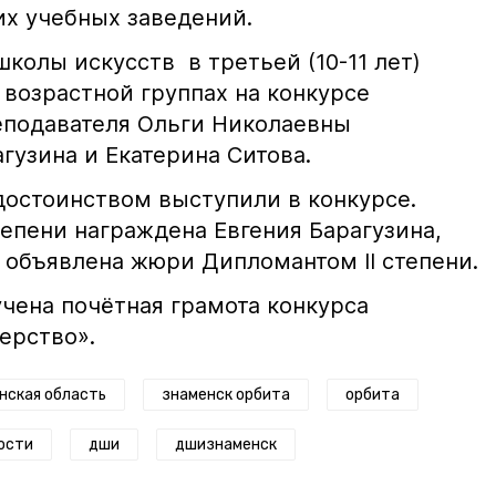
х учебных заведений.
колы искусств в третьей (10-11 лет)
) возрастной группах на конкурсе
еподавателя Ольги Николаевны
гузина и Екатерина Ситова.
достоинством выступили в конкурсе.
тепени награждена Евгения Барагузина,
 объявлена жюри Дипломантом II степени.
чена почётная грамота конкурса
ерство».
нская область
знаменск орбита
орбита
ости
дши
дшизнаменск