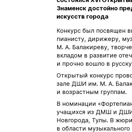
состоялся XVI Открыты
Знаменск достойно пре
искусств города
Конкурс был посвящен 
пианисту, дирижеру, м
М. А. Балакиреву, творч
вкладом в развитие оте
и прочно вошло в русску
Открытый конкурс прово
зале ДШИ им. М. А. Бал
и возрастным группам.
В номинации «Фортепиан
учащихся из ДМШ и ДШИ
Новгорода, Тулы. В жюр
в области музыкального