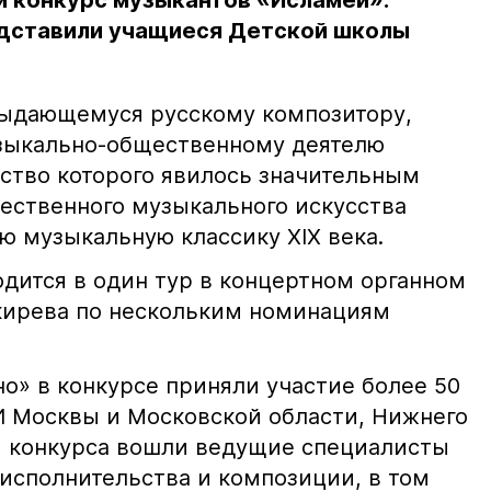
й конкурс музыкантов «Исламей».
дставили учащиеся Детской школы
выдающемуся русскому композитору,
узыкально-общественному деятелю
ество которого явилось значительным
чественного музыкального искусства
ю музыкальную классику ХIХ века.
дится в один тур в концертном органном
акирева по нескольким номинациям
о» в конкурсе приняли участие более 50
 Москвы и Московской области, Нижнего
и конкурса вошли ведущие специалисты
 исполнительства и композиции, в том