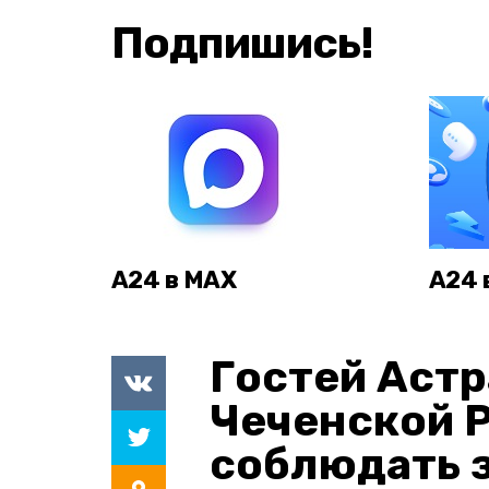
Подпишись!
А24 в MAX
А24 
Гостей Астр
Чеченской 
соблюдать з