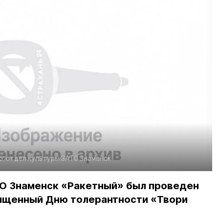
о:
отдел культуры ЗАТО Знаменск
ТО Знаменск «Ракетный» был проведен
вященный Дню толерантности «Твори