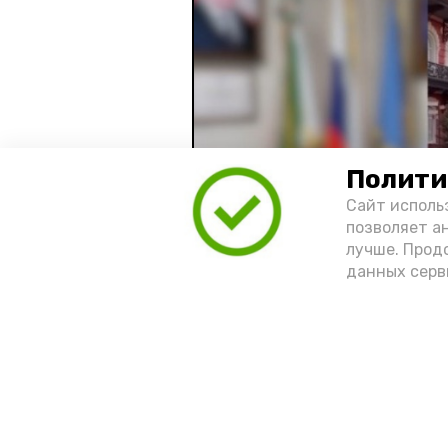
Полити
Сайт исполь
позволяет а
лучше. Прод
данных серв
Видео: управление пресс-службы 
год единства народов
зако