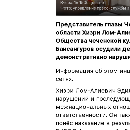
Вчера, 16:15
Общество
Фото:
управление пресс-службы и
Представитель главы Ч
области Хизри Лом-Али
Общества чеченской ку
Байсангуров осудили де
демонстративно наруши
Информация об этом инц
сетях.
Хизри Лом-Алиевич Эдил
нарушений и последующе
межнациональных отноше
ответственности. Он та
понёс наказание в резу