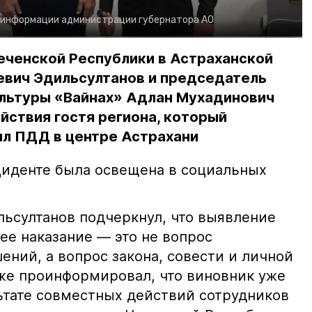
 информации администрации губернатора АО
еченской Республики в Астраханской
евич Эдильсултанов и председатель
льтуры «Вайнах» Адлан Мухадинович
йствия гостя региона, который
л ПДД в центре Астрахани
иденте была освещена в социальных
ьсултанов подчеркнул, что выявление
е наказание — это не вопрос
ний, а вопрос закона, совести и личной
кже проинформировал, что виновник уже
льтате совместных действий сотрудников