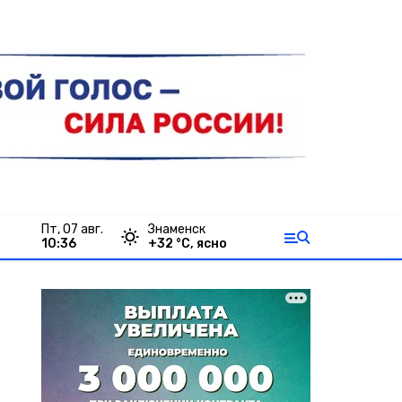
пт, 07 авг.
Знаменск
10:36
+
32
°С,
ясно