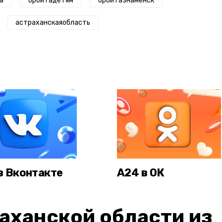
а
орбитадетям
орбитазнаменск
астраханскаяобласть
в Вконтакте
А24 в ОК
аханской области из