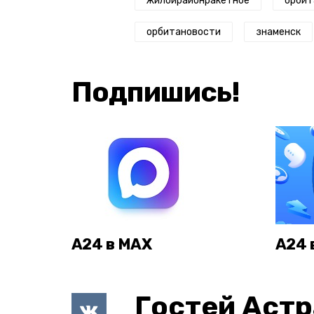
жилойрайонракетное
орбит
орбитановости
знаменск
Подпишись!
А24 в MAX
А24 
Гостей Астр