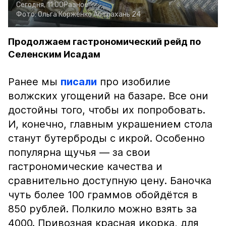
Сегодня, 11:00
Разное
Фото:
Ольга Корженко
Астрахань 24
Продолжаем гастрономический рейд по
Селенским Исадам
Ранее мы
писали
про изобилие
волжских угощений на базаре. Все они
достойны того, чтобы их попробовать.
И, конечно, главным украшением стола
станут бутерброды с икрой. Особенно
популярна щучья — за свои
гастрономические качества и
сравнительно доступную цену. Баночка
чуть более 100 граммов обойдётся в
850 рублей. Полкило можно взять за
4000. Привозная красная икорка, для