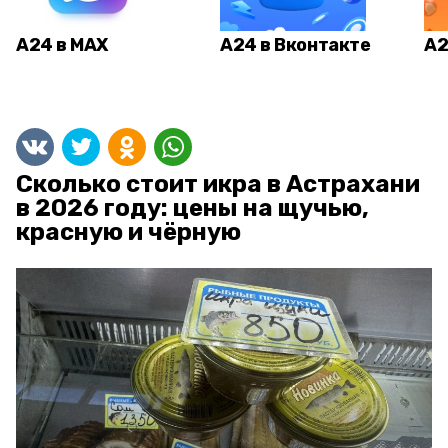
А24 в MAX
А24 в Вконтакте
А2
Сколько стоит икра в Астрахани
в 2026 году: цены на щучью,
красную и чёрную