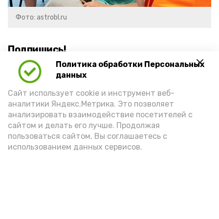
Фото: astrobl.ru
Подпишись!
Политика обработки Персональных
данных
Сайт использует cookie и инструмент веб-
аналитики Яндекс.Метрика. Это позволяет
анализировать взаимодействие посетителей с
А24 в MAX
А24 в Вконтакте
А2
сайтом и делать его лучше. Продолжая
пользоваться сайтом, Вы соглашаетесь с
использованием данных сервисов.
В Знаменске проходят
мастер‑классы по росписи
гальки