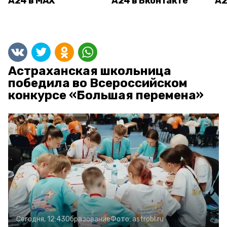
А24 в MAX
А24 в Вконтакте
А2
Астраханская школьница
победила во Всероссийском
конкурсе «Большая перемена»
Сегодня, 12:43
Образование
Фото:
astrobl.ru