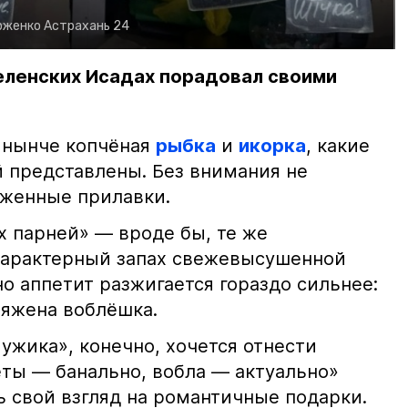
рженко
Астрахань 24
еленских Исадах порадовал своими
 нынче копчёная
рыбка
и
икорка
, какие
 представлены. Без внимания не
яженные прилавки.
х парней» — вроде бы, те же
характерный запах свежевысушенной
но аппетит разжигается гораздо сильнее:
ряжена воблёшка.
ужика», конечно, хочется отнести
еты — банально, вобла — актуально»
ь свой взгляд на романтичные подарки.