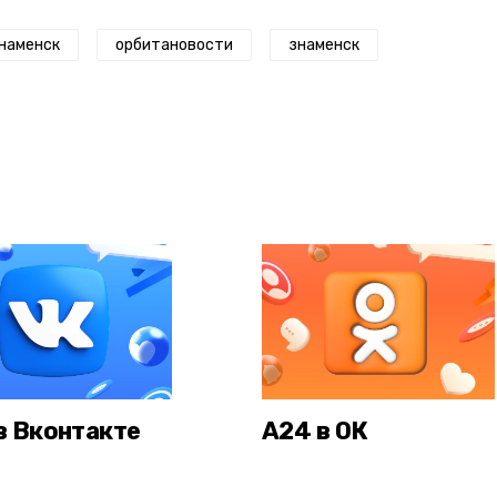
наменск
орбитановости
знаменск
в Вконтакте
А24 в ОК