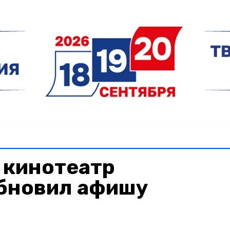
 кинотеатр
бновил афишу