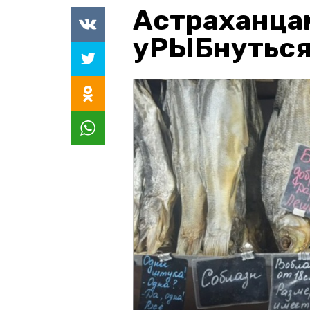
Астраханца
уРЫБнуться