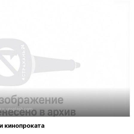
то:
unsplash.com
и кинопроката