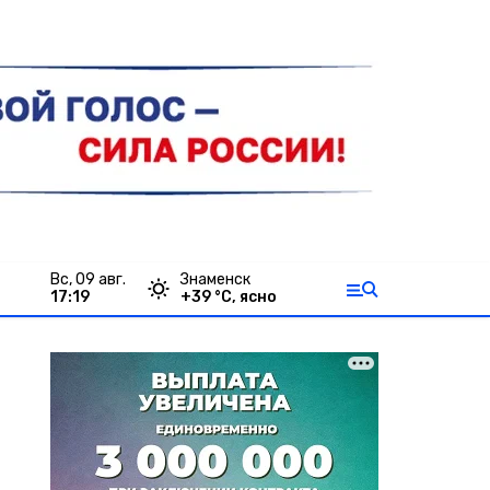
вс, 09 авг.
Знаменск
17:19
+
39
°С,
ясно