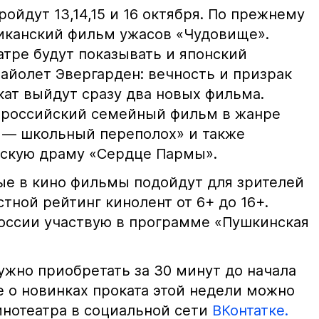
ройдут 13,14,15 и 16 октября. По прежнему
риканский фильм ужасов «Чудовище».
атре будут показывать и японский
йолет Эвергарден: вечность и призрак
окат выйдут сразу два новых фильма.
 российский семейный фильм в жанре
 — школьный переполох» и также
ескую драму «Сердце Пармы».
ные в кино фильмы подойдут для зрителей
стной рейтинг кинолент от 6+ до 16+.
оссии участвую в программе «Пушкинская
ужно приобретать за 30 минут до начала
е о новинках проката этой недели можно
инотеатра в социальной сети
ВКонтатке.