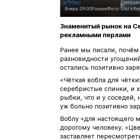
Вчера, 09:00
Разное
Фото:
Ольга Ко
Знаменитый рынок на С
рекламными перлами
Ранее мы писали, почём
разновидности угощений
остались позитивно зар
«Чёткая вобла для чётки
серебристые спинки, и 
рыбки, что и у соседей, 
уж больно позитивно за
Воблу «для настоящего м
дорогому человеку. «Цв
заставляет пересмотрет