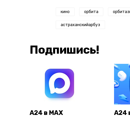
кино
орбита
орбитаз
астраханскийарбуз
Подпишись!
А24 в MAX
А24 