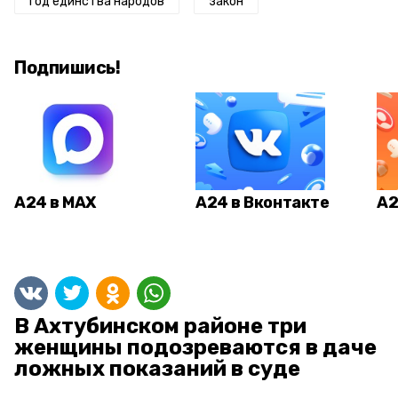
год единства народов
закон
Подпишись!
А24 в MAX
А24 в Вконтакте
А2
В Ахтубинском районе три
женщины подозреваются в даче
ложных показаний в суде