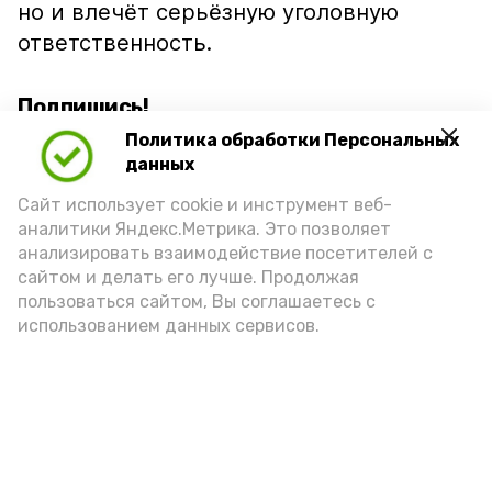
но и влечёт серьёзную уголовную
ответственность.
Подпишись!
Политика обработки Персональных
данных
Сайт использует cookie и инструмент веб-
аналитики Яндекс.Метрика. Это позволяет
анализировать взаимодействие посетителей с
А24 в MAX
А24 в Вконтакте
А2
сайтом и делать его лучше. Продолжая
пользоваться сайтом, Вы соглашаетесь с
использованием данных сервисов.
Волонтеры Знаменска лидируют
на областном этапе
всероссийской премии