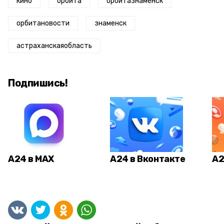
кино
орбита
орбитазнаменск
орбитановости
знаменск
астраханскаяобласть
Подпишись!
А24 в MAX
А24 в Вконтакте
А2