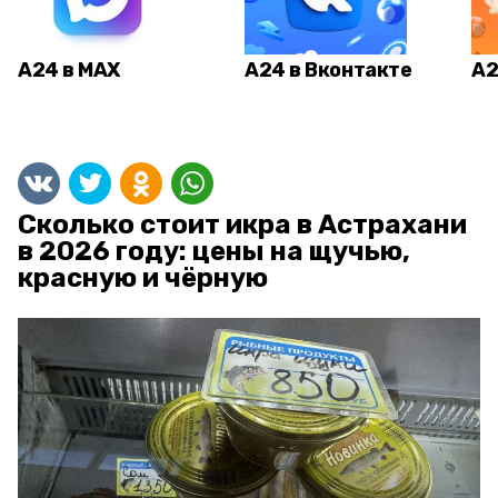
А24 в MAX
А24 в Вконтакте
А2
Сколько стоит икра в Астрахани
в 2026 году: цены на щучью,
красную и чёрную