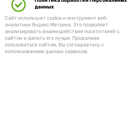
Политика обработки Персональных
данных
Сайт использует cookie и инструмент веб-
аналитики Яндекс.Метрика. Это позволяет
анализировать взаимодействие посетителей с
А24 в MAX
А24 в Вконтакте
А2
сайтом и делать его лучше. Продолжая
пользоваться сайтом, Вы соглашаетесь с
использованием данных сервисов.
Документальный сериал «Охота
на оборотней» развенчивает
мифы о бандеровском движении