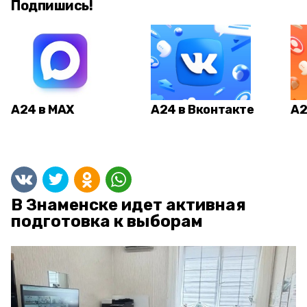
Подпишись!
А24 в MAX
А24 в Вконтакте
А2
В Знаменске идет активная
подготовка к выборам