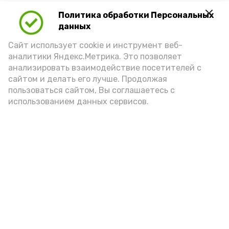
Политика обработки Персональных
Для взрослого человека безопасной
данных
порцией икры считается 30-50 граммов
(2-3 ложки). При этом следует обратить
Сайт использует cookie и инструмент веб-
аналитики Яндекс.Метрика. Это позволяет
внимание на хлеб, с которым она
анализировать взаимодействие посетителей с
подаётся: лучше выбирать
сайтом и делать его лучше. Продолжая
цельнозерновой, с мукой грубого
пользоваться сайтом, Вы соглашаетесь с
использованием данных сервисов.
помола. Есть икру следует в первой
половине дня. Кстати, полезнее для
здоровья сопроводить такой бутерброд
сочными овощами, свежей зеленью и
отварным яйцом.