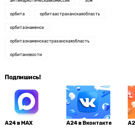
антинаркотическаякомиссия
зож
орбита
орбитаастраханскаяобласть
орбитазнаменск
орбитазнаменскастраханскаяобласть
орбитановости
Подпишись!
А24 в MAX
А24 в Вконтакте
А2