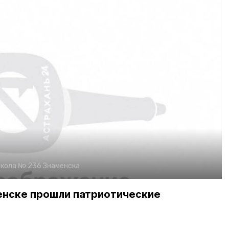
кола № 236 Знаменска
енске прошли патриотические