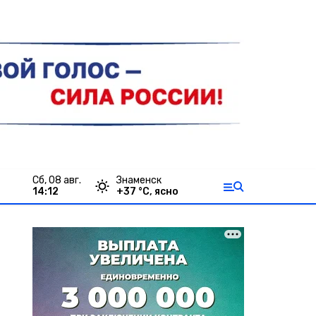
сб, 08 авг.
Знаменск
14:12
+
37
°С,
ясно