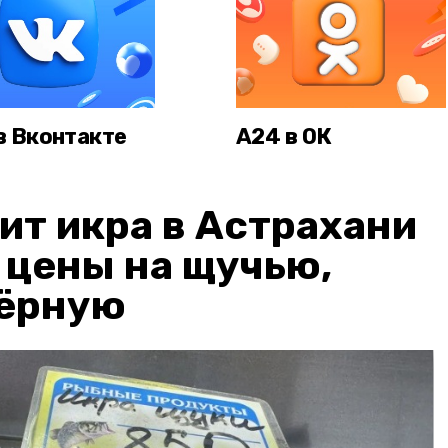
в Вконтакте
А24 в ОК
ит икра в Астрахани
: цены на щучью,
чёрную