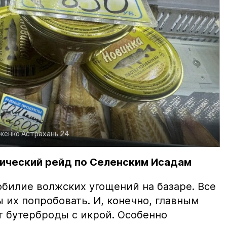
рженко
Астрахань 24
ический рейд по Селенским Исадам
билие волжских угощений на базаре. Все
ы их попробовать. И, конечно, главным
т бутерброды с икрой. Особенно