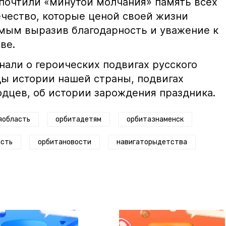
почтили «минутой молчания» память всех
чество, которые ценой своей жизни
амым выразив благодарность и уважение к
аве.
нали о героических подвигах русского
ды истории нашей страны, подвигах
одцев, об истории зарождения праздника.
яобласть
орбитадетям
орбитазнаменск
асть
орбитановости
навигаторыдетства