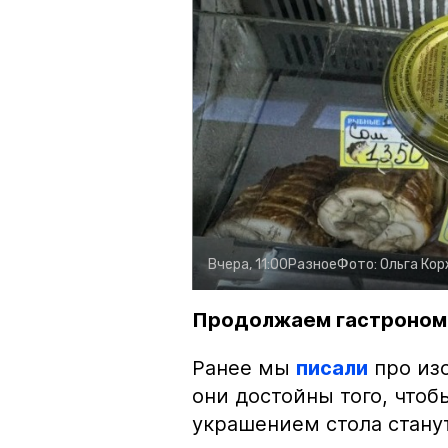
Вчера, 11:00
Разное
Фото:
Ольга Ко
Продолжаем гастроном
Ранее мы
писали
про изо
они достойны того, чтоб
украшением стола стану