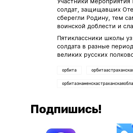
Участники мероприятия 
солдат, защищавших Оте
сберегли Родину, тем с
воинской доблести и сл
Пятиклассники школы уз
солдата в разные перио
великих русских полков
орбита
орбитаастраханска
орбитазнаменскастраханскаяобл
Подпишись!