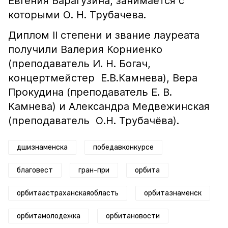
Евгения Барагузина, занимается с
которыми О. Н. Трубачева.
Диплом II степени и звание лауреата
получили Валерия Корниенко
(преподаватель И. Н. Богач,
концертмейстер Е.В.Камнева), Вера
Прокудина (преподаватель Е. В.
Камнева) и Александра Медвежинская
(преподаватель О.Н. Трубачёва).
дшизнаменска
победавконкурсе
благовест
гран-при
орбита
орбитаастраханскаяобласть
орбитазнаменск
орбитамолодежка
орбитановости