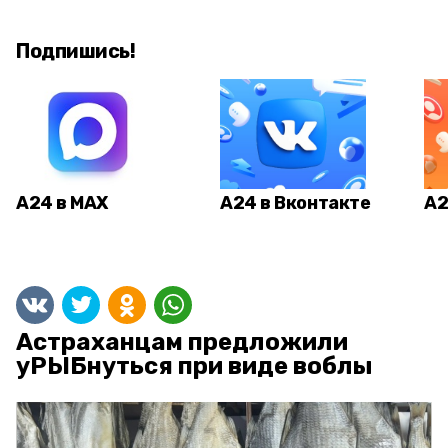
Подпишись!
А24 в MAX
А24 в Вконтакте
А2
Астраханцам предложили
уРЫБнуться при виде воблы