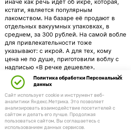
иначе как речь идёт об икре, которая,
кстати, является популярным
лакомством. На базаре её продают в
отдельных вакуумных упаковках, в
среднем, за 300 рублей. На самой вобле
для привлекательности тоже
указывают: с икрой. А для тех, кому
цена не по душе, приготовили воблу с
надписью «В речке дешевле».
Политика обработки Персональных
данных
Сайт использует cookie и инструмент веб-
аналитики Яндекс.Метрика. Это позволяет
анализировать взаимодействие посетителей с
сайтом и делать его лучше. Продолжая
пользоваться сайтом, Вы соглашаетесь с
использованием данных сервисов.