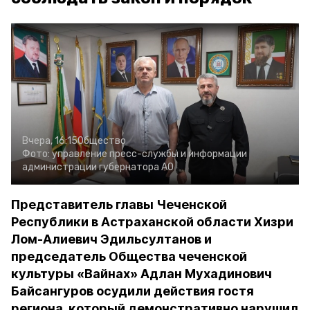
Вчера, 16:15
Общество
Фото:
управление пресс-службы и информации
администрации губернатора АО
Представитель главы Чеченской
Республики в Астраханской области Хизри
Лом-Алиевич Эдильсултанов и
председатель Общества чеченской
культуры «Вайнах» Адлан Мухадинович
Байсангуров осудили действия гостя
региона, который демонстративно нарушил