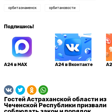
орбитазнаменск
орбитановости
Подпишись!
А24 в MAX
А24 в Вконтакте
А2
Гостей Астраханской области из
Чеченской Республики призвали
соблюдать закон и порядок