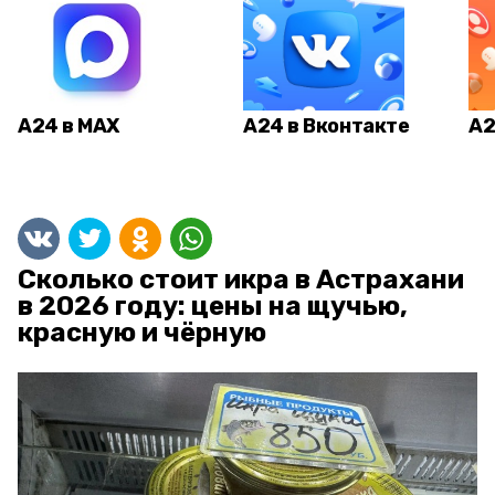
А24 в MAX
А24 в Вконтакте
А2
Сколько стоит икра в Астрахани
в 2026 году: цены на щучью,
красную и чёрную