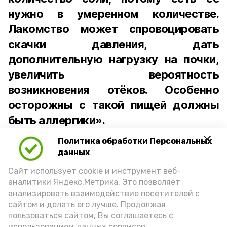
нужно в умеренном количестве.
Лакомство может спровоцировать
скачки давления, дать
дополнительную нагрузку на почки,
увеличить вероятность
возникновения отёков. Особенно
осторожны с такой пищей должны
быть аллергики».
Политика обработки Персональных
Для взрослого человека безопасной
данных
порцией икры считается 30-50 граммов
(2-3 ложки). При этом следует обратить
Сайт использует cookie и инструмент веб-
аналитики Яндекс.Метрика. Это позволяет
внимание на хлеб, с которым она
анализировать взаимодействие посетителей с
подаётся: лучше выбирать
сайтом и делать его лучше. Продолжая
цельнозерновой, с мукой грубого
пользоваться сайтом, Вы соглашаетесь с
использованием данных сервисов.