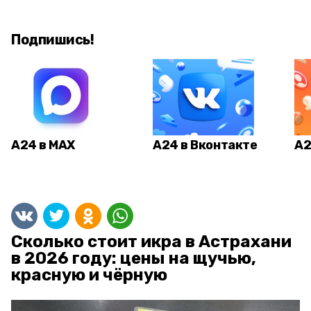
Подпишись!
А24 в MAX
А24 в Вконтакте
А2
Сколько стоит икра в Астрахани
в 2026 году: цены на щучью,
красную и чёрную