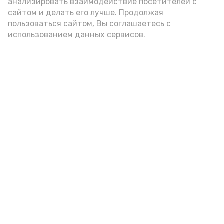
анализировать взаимодействие посетителей с
сайтом и делать его лучше. Продолжая
Видео: Астрахань 24
пользоваться сайтом, Вы соглашаетесь с
использованием данных сервисов.
пожарная безопасность
пожарная опасность
Подпишись!
А24 в MAX
А24 в Вконтакте
А2