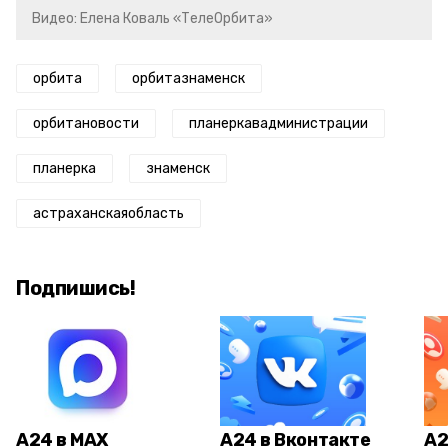
Видео: Елена Коваль «ТелеОрбита»
орбита
орбитазнаменск
орбитановости
планеркавадминистрации
планерка
знаменск
астраханскаяобласть
Подпишись!
А24 в MAX
А24 в Вконтакте
А2