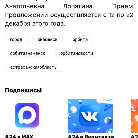
Анатольевна Лопатина. Прием
предложений осуществляется с 12 по 22
декабря этого года.
город
знаменск
орбита
орбитазнаменск
орбитановости
астраханскаяобласть
Подпишись!
А24 в MAX
А24 в Вконтакте
А2