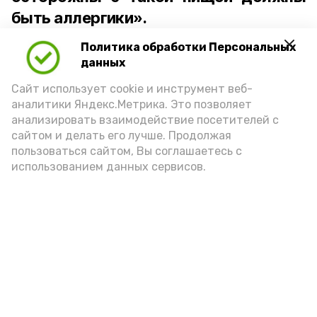
быть аллергики».
Политика обработки Персональных
Для взрослого человека безопасной
данных
порцией икры считается 30-50 граммов
(2-3 ложки). При этом следует обратить
Сайт использует cookie и инструмент веб-
аналитики Яндекс.Метрика. Это позволяет
внимание на хлеб, с которым она
анализировать взаимодействие посетителей с
подаётся: лучше выбирать
сайтом и делать его лучше. Продолжая
цельнозерновой, с мукой грубого
пользоваться сайтом, Вы соглашаетесь с
использованием данных сервисов.
помола. Есть икру следует в первой
половине дня. Кстати, полезнее для
здоровья сопроводить такой бутерброд
сочными овощами, свежей зеленью и
отварным яйцом.