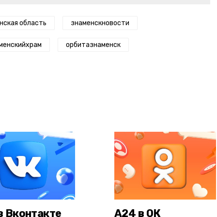
нская область
знаменскновости
менскийхрам
орбитазнаменск
в Вконтакте
А24 в ОК