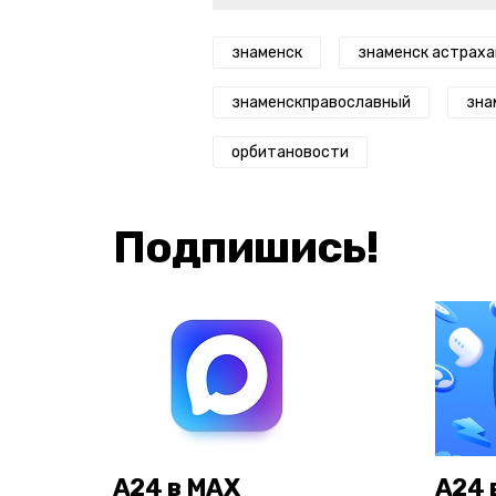
знаменск
знаменск астраха
знаменскправославный
зна
орбитановости
Подпишись!
А24 в MAX
А24 