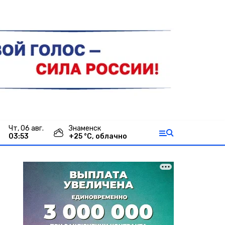
чт, 06 авг.
Знаменск
03:53
+
25
°С,
облачно