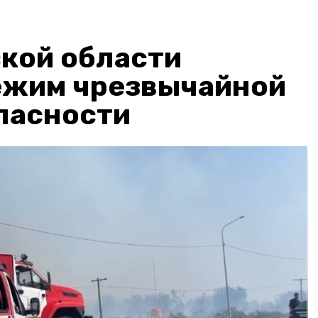
кой области
ежим чрезвычайной
пасности