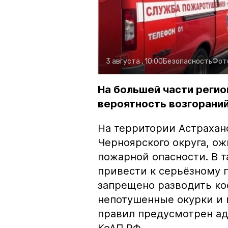
3 августа , 10:00
Безопасность
Фот
На большей части регио
вероятность возгораний
На территории Астрахан
Черноярского округа, о
пожарной опасности. В 
привести к серьёзному 
запрещено разводить кос
непотушенные окурки и 
правил предусмотрен ад