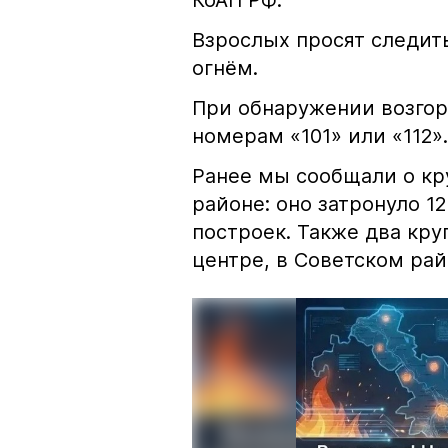
КоАП РФ.
Взрослых просят следить
огнём.
При обнаружении возгор
номерам «101» или «112».
Ранее мы сообщали о к
районе: оно затронуло 1
построек. Также два кр
центре, в Советском рай