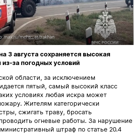
о:
max.ru/mchs_astrakhan
на 3 августа сохраняется высокая
 из-за погодных условий
ской области, за исключением
жидается пятый, самый высокий класс
таких условиях любая искра может
пожару. Жителям категорически
тры, сжигать траву, бросать
проводить огневые работы. За нарушение
министративный штраф по статье 20.4