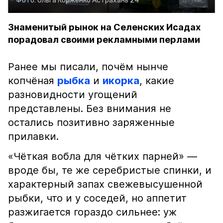
Фото:
Ольга Корженко
Астрахань 24
Знаменитый рынок на Селенских Исадах
порадовал своими рекламными перлами
Ранее мы писали, почём нынче
копчёная
рыбка
и
икорка
, какие
разновидности угощений
представлены. Без внимания не
остались позитивно заряженные
прилавки.
«Чёткая вобла для чётких парней» —
вроде бы, те же серебристые спинки, и
характерный запах свежевысушенной
рыбки, что и у соседей, но аппетит
разжигается гораздо сильнее: уж