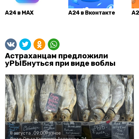
А24 в MAX
А24 в Вконтакте
А2
Астраханцам предложили
уРЫБнуться при виде воблы
8 августа , 09:00
Разное