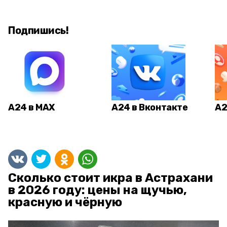
Подпишись!
А24 в MAX
А24 в Вконтакте
А2
Сколько стоит икра в Астрахани
в 2026 году: цены на щучью,
красную и чёрную