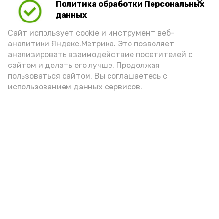
Политика обработки Персональных
данных
Сайт использует cookie и инструмент веб-
аналитики Яндекс.Метрика. Это позволяет
анализировать взаимодействие посетителей с
А24 в MAX
А24 в Вконтакте
А2
сайтом и делать его лучше. Продолжая
пользоваться сайтом, Вы соглашаетесь с
использованием данных сервисов.
Астраханцам дали алгоритм
действий при ракетной
опасности