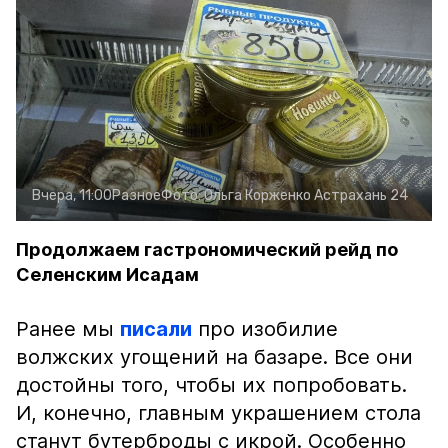
Вчера, 11:00
Разное
Фото:
Ольга Корженко
Астрахань 24
Продолжаем гастрономический рейд по
Селенским Исадам
Ранее мы
писали
про изобилие
волжских угощений на базаре. Все они
достойны того, чтобы их попробовать.
И, конечно, главным украшением стола
станут бутерброды с икрой. Особенно