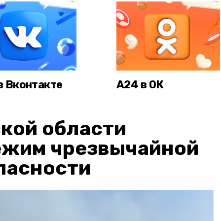
в Вконтакте
А24 в ОК
кой области
ежим чрезвычайной
пасности