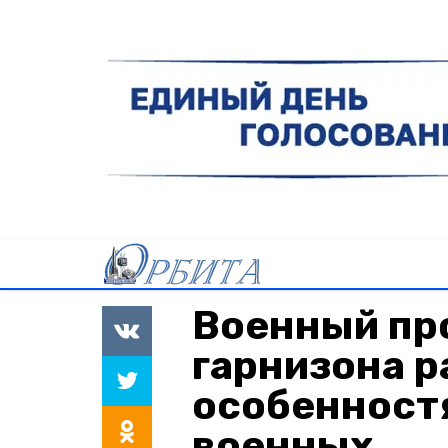
Военный пр
гарнизона р
особенност
военных