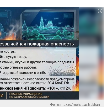
Фото: max.ru/mchs_astrakhan