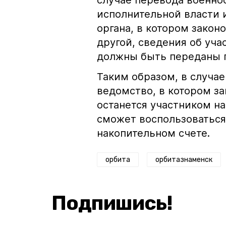
случае перевода военно
исполнительной власти 
органа, в котором закон
другой, сведения об уч
должны быть переданы п
Таким образом, в случа
ведомство, в котором з
останется участником н
сможет воспользоватьс
накопительном счете.
орбита
орбитазнаменск
Подпишись!