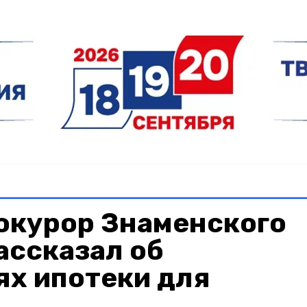
окурор Знаменского
ассказал об
ях ипотеки для