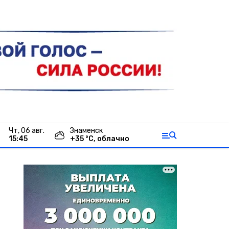
чт, 06 авг.
Знаменск
15:45
+
35
°С,
облачно