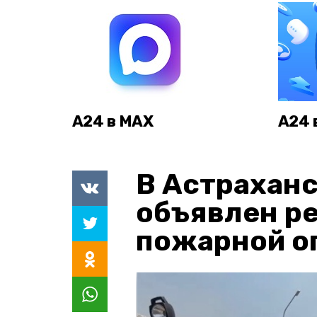
А24 в MAX
А24 
В Астраханс
объявлен р
пожарной о