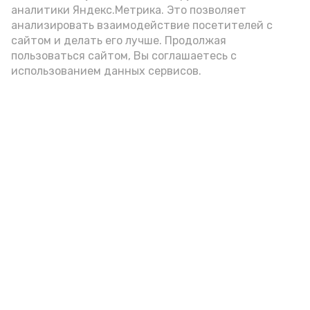
аналитики Яндекс.Метрика. Это позволяет
анализировать взаимодействие посетителей с
А24 в MAX
А24 в Вконтакте
А2
сайтом и делать его лучше. Продолжая
пользоваться сайтом, Вы соглашаетесь с
использованием данных сервисов.
Юные знаменцы делают
открытия в детской библиотеке