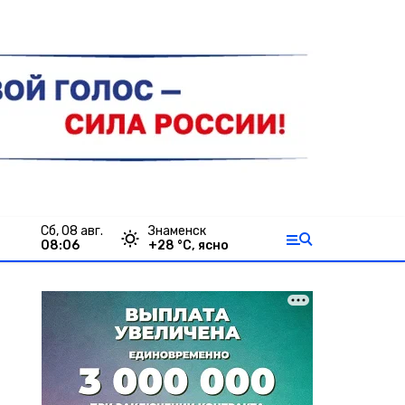
сб, 08 авг.
Знаменск
08:06
+
28
°С,
ясно