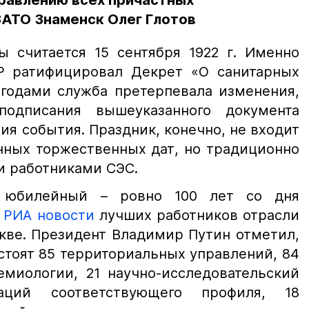
дравлению всех причастных
ЗАТО Знаменск Олег Глотов
ы считается 15 сентября 1922 г. Именно
Р ратифицировал Декрет «О санитарных
 годами служба претерпевала изменения,
одписания вышеуказанного документа
ия события. Праздник, конечно, не входит
нных торжественных дат, но традиционно
и работниками СЭС.
 юбилейный – ровно 100 лет со дня
м
РИА новости
лучших работников отрасли
кве. Президент Владимир Путин отметил,
стоят 85 территориальных управлений, 84
емиологии, 21 научно-исследовательский
заций соответствующего профиля, 18