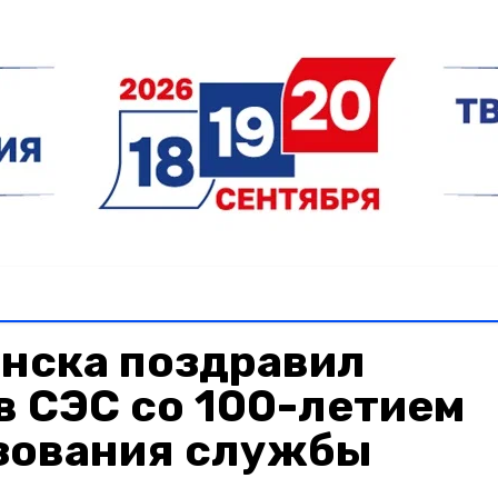
енска поздравил
в СЭС со 100-летием
азования службы