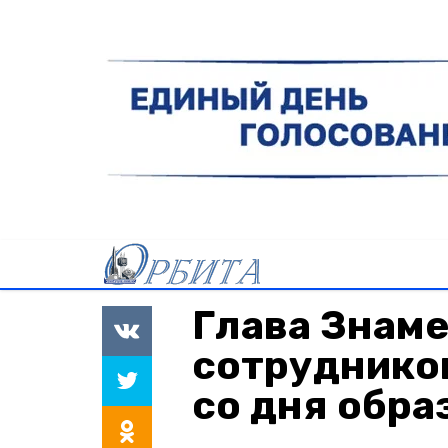
Глава Знам
сотруднико
со дня обр