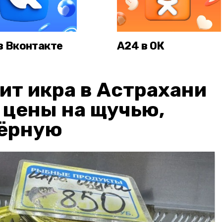
в Вконтакте
А24 в ОК
ит икра в Астрахани
: цены на щучью,
чёрную