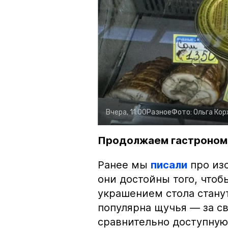
Вчера, 11:00
Разное
Фото:
Ольга Ко
Продолжаем гастроном
Ранее мы
писали
про изо
они достойны того, чтоб
украшением стола стану
популярна щучья — за с
сравнительно доступную 