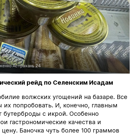
рженко
Астрахань 24
ический рейд по Селенским Исадам
билие волжских угощений на базаре. Все
ы их попробовать. И, конечно, главным
т бутерброды с икрой. Особенно
вои гастрономические качества и
цену. Баночка чуть более 100 граммов