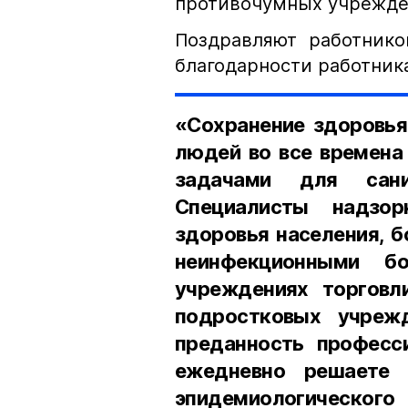
противочумных учрежде
Поздравляют работнико
благодарности работника
«Сохранение здоровья
людей во все времена
задачами для санит
Специалисты надзо
здоровья населения, 
неинфекционными б
учреждениях торговли
подростковых учреж
преданность професси
ежедневно решаете 
эпидемиологического