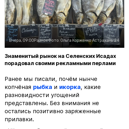
Вчера, 09:00
Разное
Фото:
Ольга Корженко
Астрахань 24
Знаменитый рынок на Селенских Исадах
порадовал своими рекламными перлами
Ранее мы писали, почём нынче
копчёная
рыбка
и
икорка
, какие
разновидности угощений
представлены. Без внимания не
остались позитивно заряженные
прилавки.