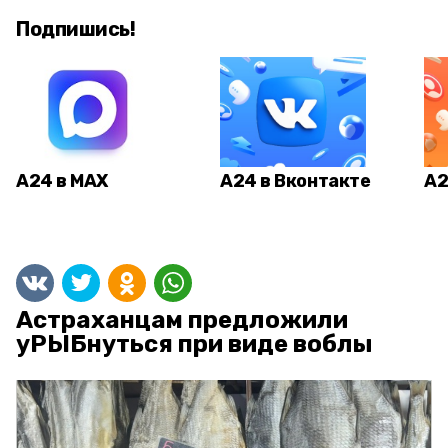
Подпишись!
А24 в MAX
А24 в Вконтакте
А2
Астраханцам предложили
уРЫБнуться при виде воблы