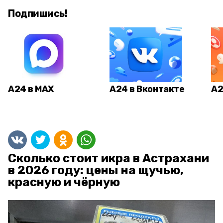
Подпишись!
А24 в MAX
А24 в Вконтакте
А2
Сколько стоит икра в Астрахани
в 2026 году: цены на щучью,
красную и чёрную