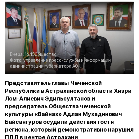
Вчера, 16:15
Общество
Фото:
управление пресс-службы и информации
администрации губернатора АО
Представитель главы Чеченской
Республики в Астраханской области Хизри
Лом-Алиевич Эдильсултанов и
председатель Общества чеченской
культуры «Вайнах» Адлан Мухадинович
Байсангуров осудили действия гостя
региона, который демонстративно нарушил
ПДД в центре Астрахани