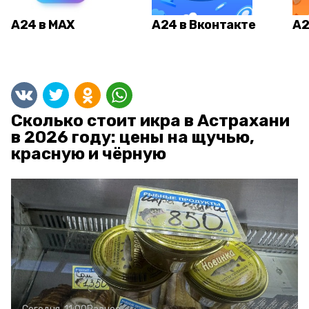
А24 в MAX
А24 в Вконтакте
А2
Сколько стоит икра в Астрахани
в 2026 году: цены на щучью,
красную и чёрную