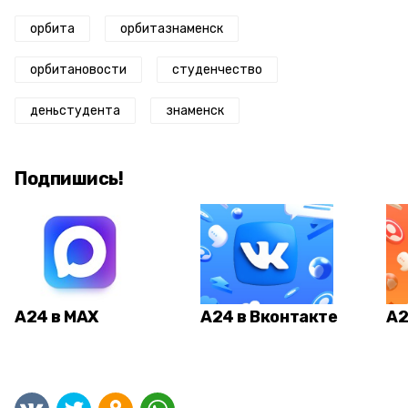
орбита
орбитазнаменск
орбитановости
студенчество
деньстудента
знаменск
Подпишись!
А24 в MAX
А24 в Вконтакте
А2