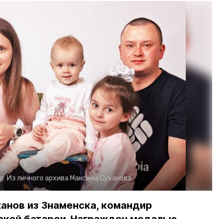
о:
Из личного архива Максима Суханова
анов из Знаменска, командир