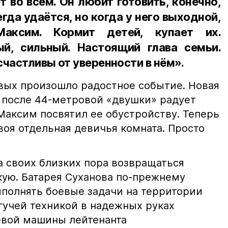
т во всём. Он любит готовить, конечно,
егда удаётся, но когда у него выходной,
Максим. Кормит детей, купает их.
й, сильный. Настоящий глава семьи.
счастливы от уверенности в нём».
вых произошло радостное событие. Новая
 после 44-метровой «двушки» радует
Максим посвятил ее обустройству. Теперь
воя отдельная девичья комната. Просто
а своих близких пора возвращаться
кую. Батарея Суханова по-прежнему
полнять боевые задачи на территории
гучей техникой в надежных руках
евой машины лейтенанта