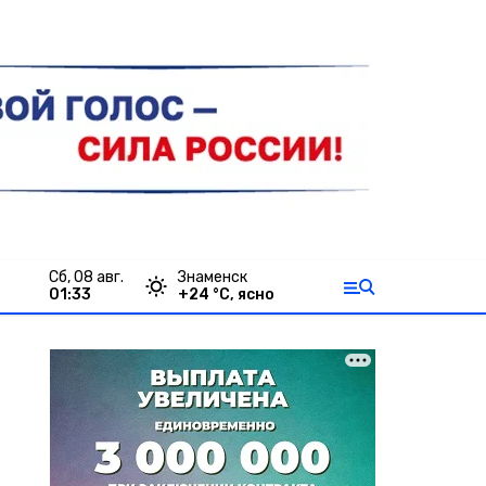
сб, 08 авг.
Знаменск
01:33
+
24
°С,
ясно