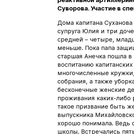
реактивной артиллерий
Суворова. Участие в сп
Дома капитана Суханов
супруга Юлия и три доче
средней – четыре, младш
меньше. Пока папа защи
старшая Анечка пошла в 
воспитанию капитанских 
многочисленные кружки,
собрания, а также уборк
бесконечные женские де
проживания каких-либо 
такое призвание быть ж
выпускника Михайловско
хорошо понимала. Ведь 
школы. Встречались пять