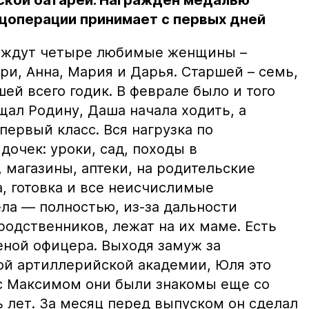
ской батареи. Награжден медалью
ецоперации принимает с первых дней
а ждут четыре любимые женщины –
ри, Анна, Мария и Дарья. Старшей – семь,
ей всего годик. В феврале было и того
щал Родину, Даша начала ходить, а
первый класс. Вся нагрузка по
дочек: уроки, сад, походы в
 магазины, аптеки, на родительские
а, готовка и все неисчислимые
ла — полностью, из-за дальности
родственников, лежат на их маме. Есть
еной офицера. Выходя замуж за
й артиллерийской академии, Юля это
с Максимом они были знакомы еще со
 лет. За месяц перед выпуском он сделал