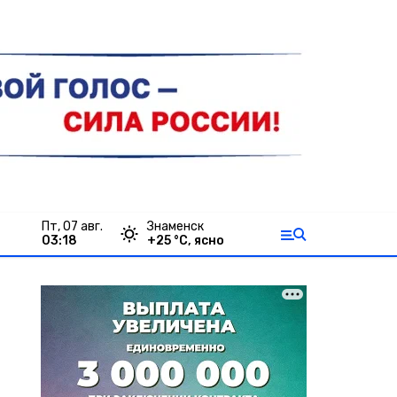
пт, 07 авг.
Знаменск
03:18
+
25
°С,
ясно