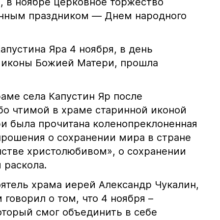
и, в ноябре церковное торжество
енным праздником — Днем народного
апустина Яра 4 ноября, в день
 иконы Божией Матери, прошла
раме села Капустин Яр после
бо чтимой в храме старинной иконой
и была прочитана коленопреклоненная
прошения о сохранении мира в стране
инстве христолюбивом», о сохранении
 раскола.
оятель храма иерей Александр Чукалин,
говорил о том, что 4 ноября –
оторый смог объединить в себе