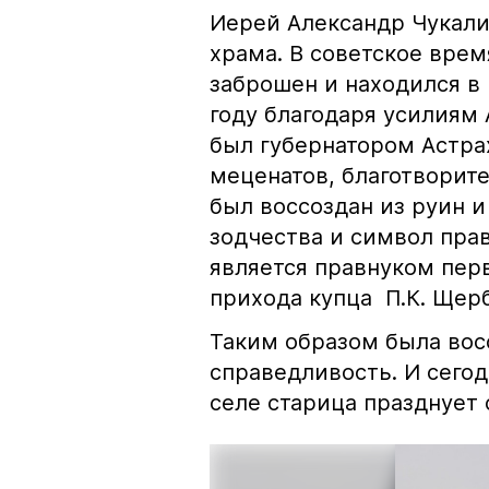
Иерей Александр Чукали
храма. В советское врем
заброшен и находился в 
году благодаря усилиям
был губернатором Астра
меценатов, благотворит
был воссоздан из руин 
зодчества и символ пра
является правнуком перв
прихода купца П.К. Щер
Таким образом была вос
справедливость. И сего
селе старица празднует