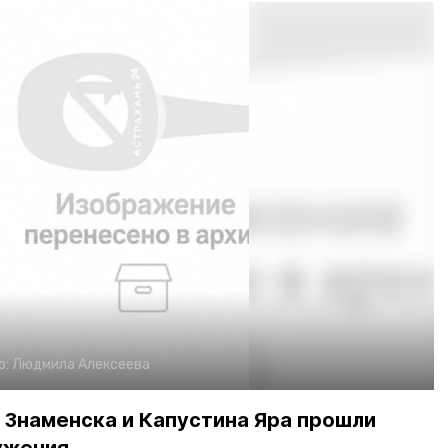
о:
Людмила Алексеева
х Знаменска и Капустина Яра прошли