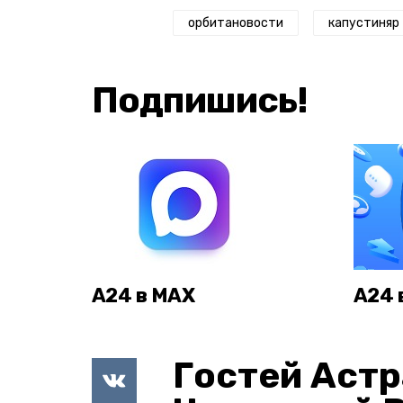
орбитановости
капустиняр
Подпишись!
А24 в MAX
А24 
Гостей Астр