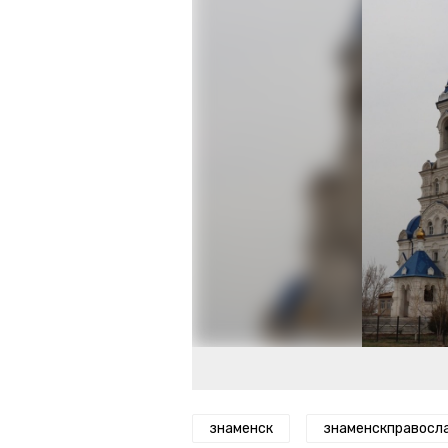
знаменск
знаменскправосл