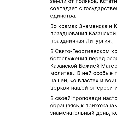
земли от поляков. Кстат
совпадает с государств
единства.
Во храмах Знаменска и К
празднования Казанской
праздничная Литургия.
В Свято-Георгиевском х
богослужения перед осо
Казанской Божией Матер
молитва. В ней особые 
нашей, «о властех и во
церкви нашей от ереси и
В своей проповеди наст
обращаясь к прихожанам 
знаменательный день, к