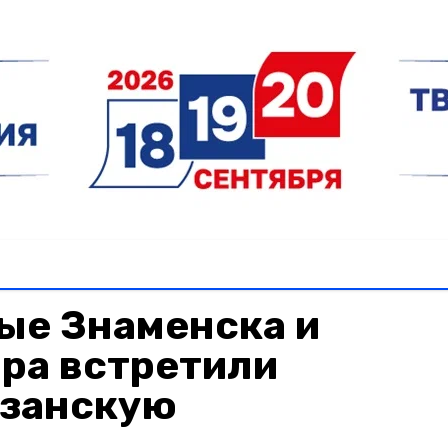
ые Знаменска и
ра встретили
занскую