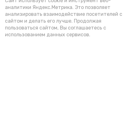
Сайт использует cookie и инструмент веб-
аналитики Яндекс.Метрика. Это позволяет
полигон
полигонкапустиняр
анализировать взаимодействие посетителей с
сайтом и делать его лучше. Продолжая
161школатехников
пользоваться сайтом, Вы соглашаетесь с
использованием данных сервисов.
Подпишись!
А24 в MAX
А24 в Вконтакте
А2
Представитель знаменского