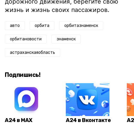
дорожного движения, берегите свою
жизнь и жизнь своих пассажиров.
авто
орбита
орбитазнаменск
орбитановости
знаменск
астраханскаяобласть
Подпишись!
А24 в MAX
А24 в Вконтакте
А2