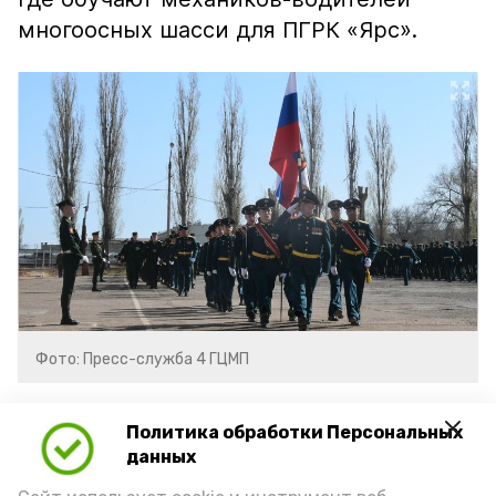
многоосных шасси для ПГРК «Ярс».
Фото: Пресс-служба 4 ГЦМП
орбита
орбита знаменск
Политика обработки Персональных
данных
орбитазнаменскастраханскаяобласть
4гцмп