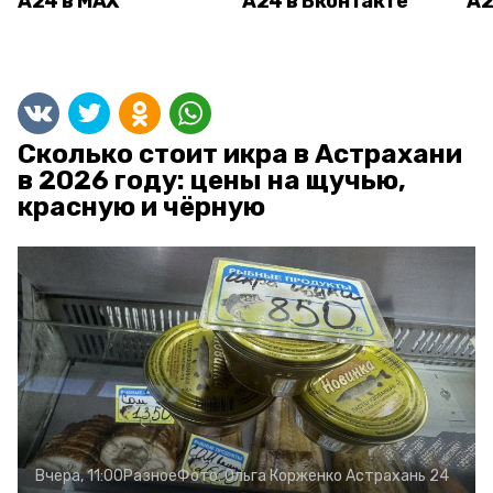
А24 в MAX
А24 в Вконтакте
А2
Сколько стоит икра в Астрахани
в 2026 году: цены на щучью,
красную и чёрную
Вчера, 11:00
Разное
Фото:
Ольга Корженко
Астрахань 24