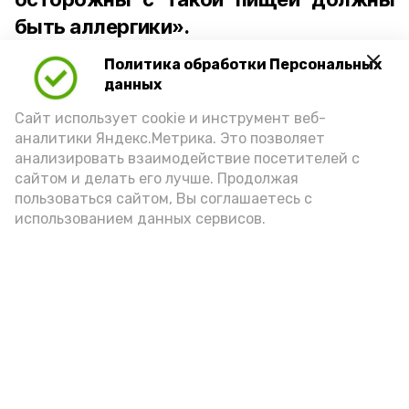
быть аллергики».
Политика обработки Персональных
Для взрослого человека безопасной
данных
порцией икры считается 30-50 граммов
(2-3 ложки). При этом следует обратить
Сайт использует cookie и инструмент веб-
аналитики Яндекс.Метрика. Это позволяет
внимание на хлеб, с которым она
анализировать взаимодействие посетителей с
подаётся: лучше выбирать
сайтом и делать его лучше. Продолжая
цельнозерновой, с мукой грубого
пользоваться сайтом, Вы соглашаетесь с
использованием данных сервисов.
помола. Есть икру следует в первой
половине дня. Кстати, полезнее для
здоровья сопроводить такой бутерброд
сочными овощами, свежей зеленью и
отварным яйцом.