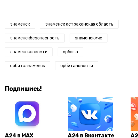
знаменск
знаменск астраханская область
знаменскбезопасность
знаменскмчс
знаменскновости
орбита
орбитазнаменск
орбитановости
Подпишись!
А24 в MAX
А24 в Вконтакте
А2