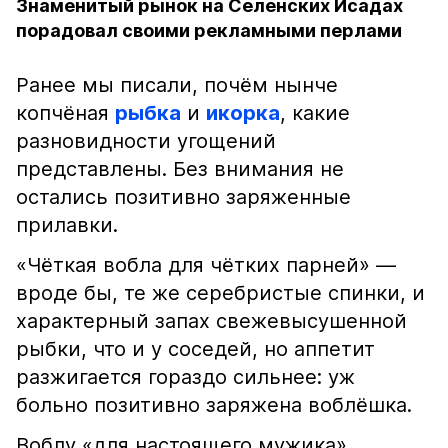
Знаменитый рынок на Селенских Исадах
порадовал своими рекламными перлами
Ранее мы писали, почём нынче
копчёная
рыбка
и
икорка
, какие
разновидности угощений
представлены. Без внимания не
остались позитивно заряженные
прилавки.
«Чёткая вобла для чётких парней» —
вроде бы, те же серебристые спинки, и
характерный запах свежевысушенной
рыбки, что и у соседей, но аппетит
разжигается гораздо сильнее: уж
больно позитивно заряжена воблёшка.
Воблу «для настоящего мужика»,