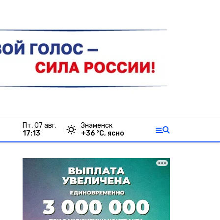
пт, 07 авг.
Знаменск
17:13
+
36
°С,
ясно