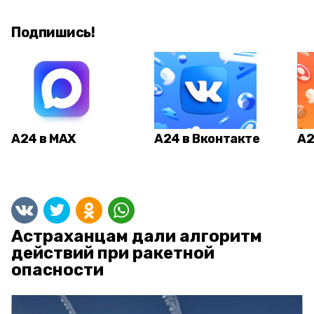
Подпишись!
А24 в MAX
А24 в Вконтакте
А2
Астраханцам дали алгоритм
действий при ракетной
опасности