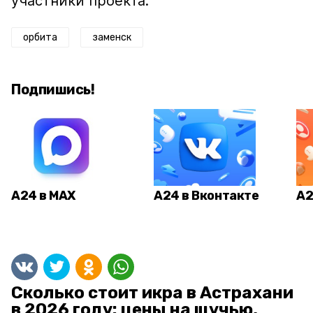
участники проекта.
орбита
заменск
Подпишись!
А24 в MAX
А24 в Вконтакте
А2
Сколько стоит икра в Астрахани
в 2026 году: цены на щучью,