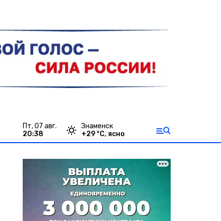
пт, 07 авг.
Знаменск
20:38
+
29
°С,
ясно