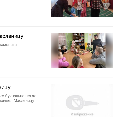
Масленицу
наменска
ницу
ке буквально негде
 пришел Масленицу