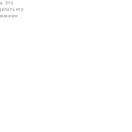
а. Это
делать его
ованием