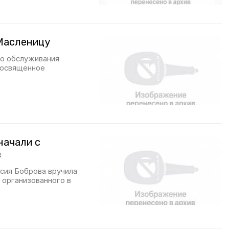
Масленицу
го обслуживания
посвященное
начали с
в
сия Боброва вручила
 организованного в