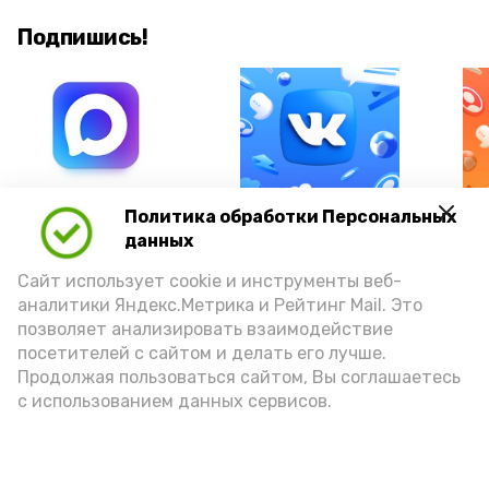
Подпишись!
А24 в MAX
А24 в Вконтакте
А2
Политика обработки Персональных
данных
Сайт использует cookie и инструменты веб-
аналитики Яндекс.Метрика и Рейтинг Mail. Это
позволяет анализировать взаимодействие
Астраханцам предложили
посетителей с сайтом и делать его лучше.
уРЫБнуться при виде воблы
Продолжая пользоваться сайтом, Вы соглашаетесь
с использованием данных сервисов.