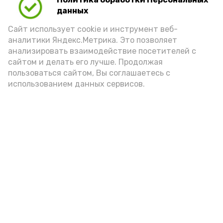
Для взрослого человека безопасной
данных
порцией икры считается 30-50 граммов
(2-3 ложки). При этом следует обратить
Сайт использует cookie и инструмент веб-
аналитики Яндекс.Метрика. Это позволяет
внимание на хлеб, с которым она
анализировать взаимодействие посетителей с
подаётся: лучше выбирать
сайтом и делать его лучше. Продолжая
цельнозерновой, с мукой грубого
пользоваться сайтом, Вы соглашаетесь с
использованием данных сервисов.
помола. Есть икру следует в первой
половине дня. Кстати, полезнее для
здоровья сопроводить такой бутерброд
сочными овощами, свежей зеленью и
отварным яйцом.