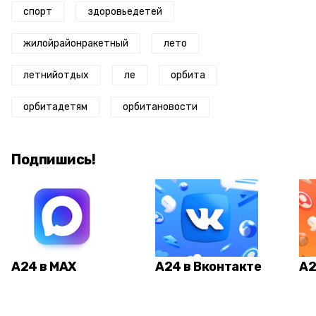
спорт
здоровьедетей
жилойрайонракетный
лето
летнийотдых
ле
орбита
орбитадетям
орбитановости
Подпишись!
А24 в MAX
А24 в Вконтакте
А2